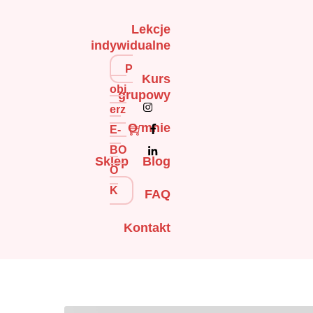
Skip
to
Lekcje
indywidualne
content
P
Kurs
obi
grupowy
erz
O mnie
E-
BO
Sklep
Blog
O
K
FAQ
Kontakt