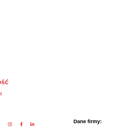
ość
l
Dane firmy: