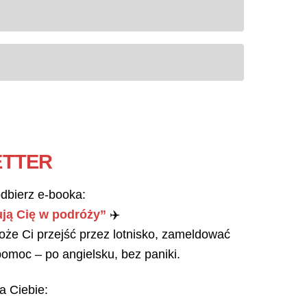
ETTER
odbierz e-booka:
ują Cię w podróży”
✈️
że Ci przejść przez lotnisko, zameldować
 pomoc – po angielsku, bez paniki.
a Ciebie: