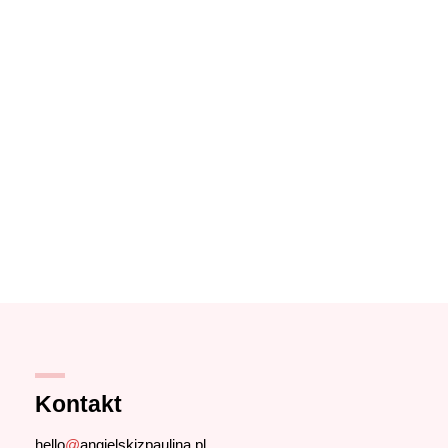
Kontakt
hello
@
angielskizpaulina.pl