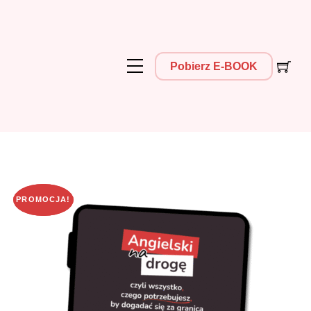
Skip
to
content
Menu
Pobierz E-BOOK
PROMOCJA!
PROMOCJA!