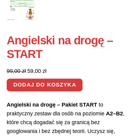
Angielski na drogę –
START
Pierwotna
Aktualna
99,00
zł
59,00
zł
cena
cena
DODAJ DO KOSZYKA
wynosiła:
wynosi:
99,00 zł.
59,00 zł.
Angielski na drogę – Pakiet START
to
praktyczny zestaw dla osób na poziomie
A2–B2
,
które chcą dogadać się za granicą bez
googlowania i bez zbędnej teorii.
Uczysz się,